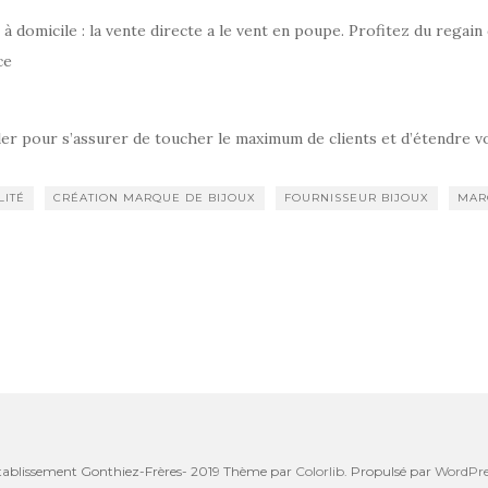
à domicile : la vente directe a le vent en poupe. Profitez du regain 
ce
ler pour s’assurer de toucher le maximum de clients et d’étendre v
LITÉ
CRÉATION MARQUE DE BIJOUX
FOURNISSEUR BIJOUX
MAR
tablissement Gonthiez-Frères- 2019 Thème par
Colorlib
. Propulsé par
WordPre