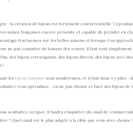
e : la création de bijoux est fortement concurrentielle. Cependant, l
ares usines françaises encore présente et capable de prendre en ch
 davantage fructueuses sur les belles saisons et lorsque l’on approc
r ne pas connaitre de baisses des ventes, il faut tout simplement 
s fins, des bijoux extravagants, des bijoux directs, des bijoux avec
t !
nant les
bijoux fantaisie
sont nombreuses, et il faut donc s’y plier :
uhaitez vous spécialiser… ou ne pas choisir et faire des bijoux de 
ous souhaitez occuper, il faudra s’inquiéter du canal de commercia
re ? Quel canal est le plus adapté à la cible que vous avez choisie 