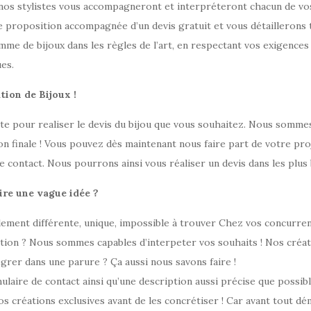
: nos stylistes vous accompagneront et interpréteront chacun de vos
 proposition accompagnée d’un devis gratuit et vous détaillerons 
me de bijoux dans les règles de l’art, en respectant vos exigences 
es.
tion de Bijoux !
ute pour realiser le devis du bijou que vous souhaitez. Nous som
on finale ! Vous pouvez dès maintenant nous faire part de votre pro
e contact. Nous pourrons ainsi vous réaliser un devis dans les plus 
aire une vague idée ?
lement différente, unique, impossible à trouver Chez vos concurre
ation ? Nous sommes capables d’interpeter vos souhaits ! Nos créate
égrer dans une parure ? Ça aussi nous savons faire !
ulaire de contact ainsi qu’une description aussi précise que possib
s créations exclusives avant de les concrétiser ! Car avant tout dém